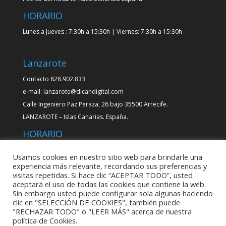
HORARIO
Lunes a Jueves : 7:30h a 15:30h | Viernes: 7:30h a 15:30h
Lanzarote
Contacto 828.902.833
e-mail: lanzarote@dicandigital.com
Calle Ingeniero Paz Peraza, 26 bajo 35500 Arrecife.
LANZAROTE – Islas Canarias. España.
HORARIO
Lunes a Jueves : 7:00h a 15:30h | Viernes: 7:00h a 13:00h
Usamos cookies en nuestro sitio web para brindarle una
experiencia más relevante, recordando sus preferencias y
visitas repetidas. Si hace clic “ACEPTAR TODO”, usted
aceptará el uso de todas las cookies que contiene la web.
Sin embargo usted puede configurar sola algunas haciendo
clic en "SELECCIÓN DE COOKIES", también puede
"RECHAZAR TODO" o "LEER MÁS" acerca de nuestra
Política de privacidad
Aviso Legal
política de Cookies.
Política de Cookies