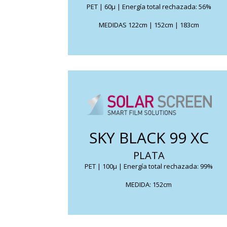
PET | 60μ | Energía total rechazada: 56%
FICHA TÉCNICA
MEDIDAS 122cm | 152cm | 183cm
Reduce el efecto de calor y
deslumbramiento. Su aspecto espejado
elimina toda las miradas indiscretas y viene
SKY BLACK 99 XC
dar una protección «visual» tanto de día
PLATA
como de noche.
PET | 100μ | Energía total rechazada: 99%
FICHA TÉCNICA
MEDIDA: 152cm