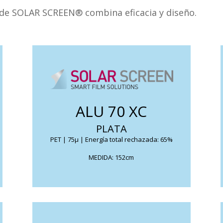
Hojas 9mm
No Metalizado
 de SOLAR SCREEN® combina eficacia y diseño.
Avery Dennison Sostenible
Hojas 18mm
Colores
Hojas 25mm
Carrocerías
Hojas circulares
o
FACHADAS VENTILADAS
Hojas especiales
Raspadores
Contenedor hojas
mbinación
Disminuye el deslumbramiento y su lado
opaco garantiza la privacidad lejos de
ALU 70 XC
miradas curiosas.
PLATA
FICHA TÉCNICA
PET | 75μ | Energía total rechazada: 65%
MEDIDA: 152cm