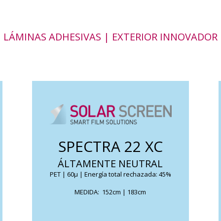
LÁMINAS ADHESIVAS | EXTERIOR INNOVADOR
Permite una reducción del calor solar,
manteniendo su transparencia en todo
se de
momento. Por su composición ba
SPECTRA 22 XC
cerámica no causan interferencia.
ÁLTAMENTE NEUTRAL
PET | 60μ | Energía total rechazada: 45%
FICHA TÉCNICA
MEDIDA: 152cm | 183cm