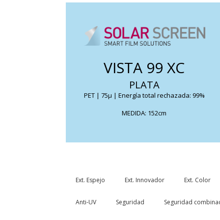
Elimina el calor solar y el deslumbramiento
VISTA 99 XC
solar, mientras permite ver hacia el exterior
PLATA
FICHA TÉCNICA
PET | 75μ | Energía total rechazada: 99%
MEDIDA: 152cm
Ext. Espejo
Ext. Innovador
Ext. Color
Anti-UV
Seguridad
Seguridad combina