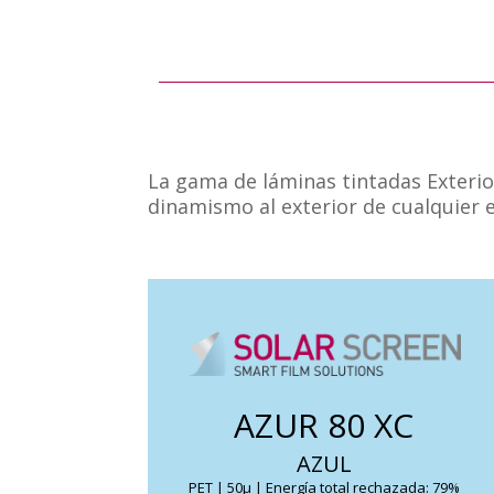
La gama de láminas tintadas Exteri
dinamismo al exterior de cualquier ed
Reduce el calor solar a la vez que permite el
paso de una gran parte de luz natural.
Disminuye el deslumbramiento con un
AZUR 80 XC
toque de color y originalidad al exterior del
AZUL
edificio.
PET | 50μ | Energía total rechazada: 79%