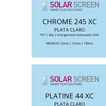
Reduce el deslumbramiento, y su efecto espía
muy ligero unidireccional elimina cualquier
CHROME 245 XC
molestia.
PLATA CLARO
FICHA TÉCNICA
PET | 60μ | Energía total rechazada: 53%
MEDIDAS 122cm | 152cm | 183cm
Reduce el calor solar a la vez que permite el
paso de una gran parte de luz natural.
PLATINE 44 XC
permite ver desde el interior, sin ser visto
desde el exterior.
PLATA CLARO