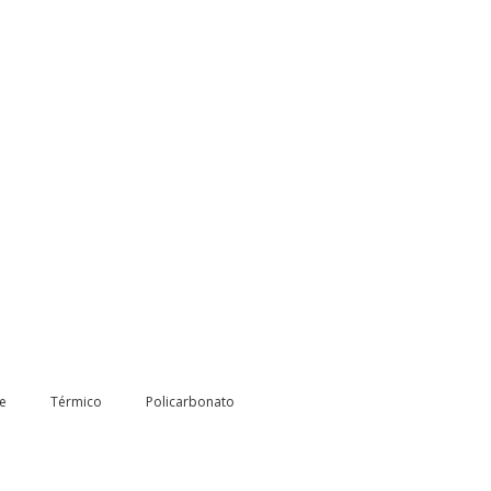
le
Térmico
Policarbonato