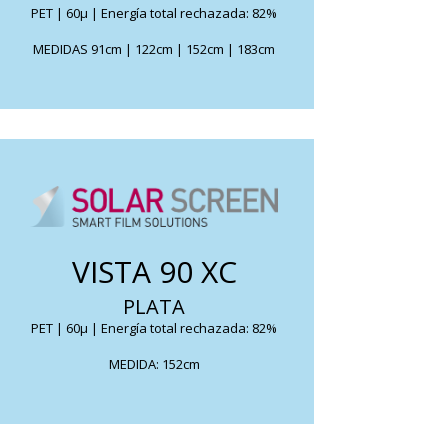
PET | 60μ | Energía total rechazada: 82%
FICHA TÉCNICA
MEDIDAS 91cm | 122cm | 152cm | 183cm
Reduce considerablemente el calor solar a
VISTA 90 XC
la vez que conserva una parte de luz natural.
PLATA
FICHA TÉCNICA
PET | 60μ | Energía total rechazada: 82%
MEDIDA: 152cm