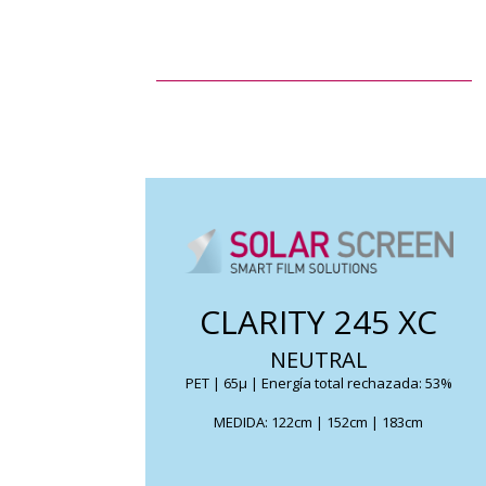
Reduce drásticamente el calor solar al igual
que retiene gran parte de la luz natural.
Permite una reducción del
CLARITY 245 XC
deslumbramiento, y su efecto espía muy
ligero unidireccional elimina cualquier
NEUTRAL
molestia
PET | 65μ | Energía total rechazada: 53%
FICHA TÉCNICA
MEDIDA: 122cm | 152cm | 183cm