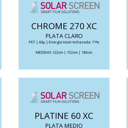
Reduce el deslumbramiento, y su efecto espía
muy ligero unidireccional elimina cualquier
CHROME 270 XC
molestia.
PLATA CLARO
FICHA TÉCNICA
PET | 60μ | Energía total rechazada: 71%
MEDIDAS 122cm | 152cm | 183cm
Reduce el calor solar a la vez que permite el
paso de una gran parte de luz natural.
PLATINE 60 XC
permite ver desde el interior, sin ser visto
desde el exterior.
PLATA MEDIO