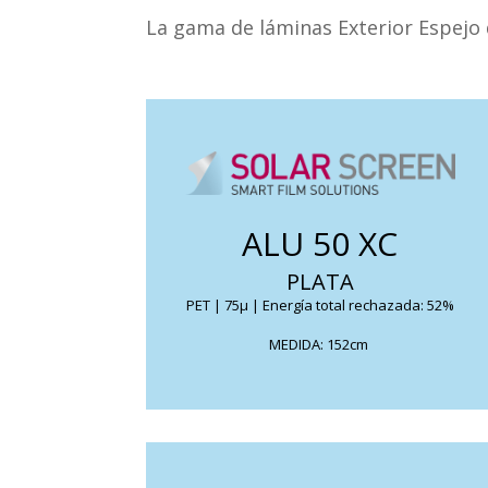
In. Neutral
La gama de láminas Exterior Espejo
Para lona
Múltiple
Cristal Glass
Térmico
Traslúcido
Policarbonat
Facade Film
Anti-UV
Seguridad
Seguridad co
Disminuye el deslumbramiento y su lado
Antigraffiti
opaco garantiza la privacidad lejos de
ALU 50 XC
Especial
miradas curiosas.
PLATA
FICHA TÉCNICA
PET | 75μ | Energía total rechazada: 52%
MEDIDA: 152cm