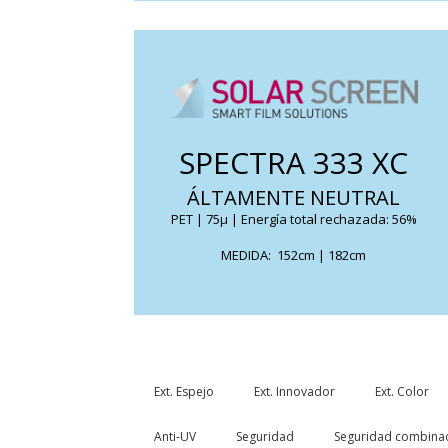
Con una base de nanocerámica como
recordatorio, evitando interferencias con
SPECTRA 333 XC
dispositivos eléctricos y ofreciendo un alto
nivel de protección infrarroja.
ÁLTAMENTE NEUTRAL
PET | 75μ | Energía total rechazada: 56%
FICHA TÉCNICA
MEDIDA: 152cm | 182cm
Ext. Espejo
Ext. Innovador
Ext. Color
Anti-UV
Seguridad
Seguridad combina