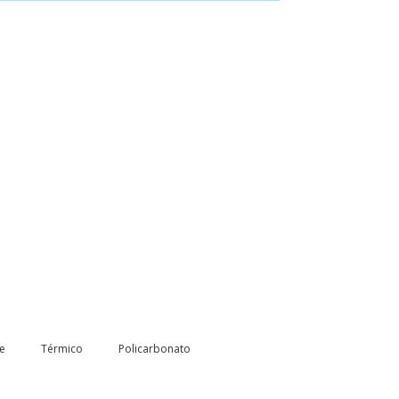
le
Térmico
Policarbonato