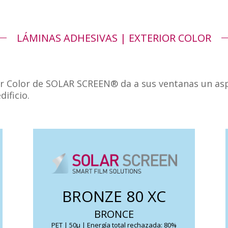
LÁMINAS ADHESIVAS | EXTERIOR COLOR
or Color de SOLAR SCREEN® da a sus ventanas un as
ificio.
Reduce el calor solar a la vez que permite el
paso de una gran parte de luz natural.
Disminuye el deslumbramiento con un
BRONZE 80 XC
toque de color y originalidad al exterior del
BRONCE
edificio.
PET | 50μ | Energía total rechazada: 80%