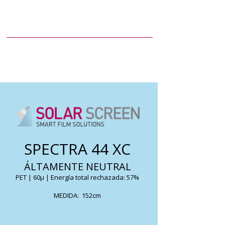
Permite una reducción del calor solar,
manteniendo su transparencia en todo
se de
momento. Por su composición ba
SPECTRA 44 XC
cerámica no causan interferencia.
ÁLTAMENTE NEUTRAL
PET | 60μ | Energía total rechazada: 57%
FICHA TÉCNICA
MEDIDA: 152cm