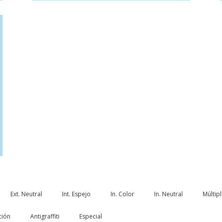
Ext. Neutral
Int. Espejo
In. Color
In. Neutral
Múltip
ción
Antigraffiti
Especial