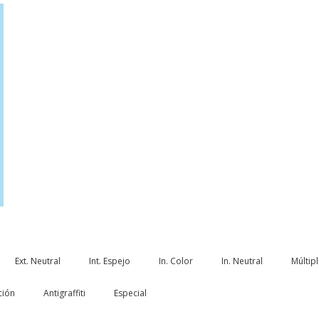
Ext. Neutral
Int. Espejo
In. Color
In. Neutral
Múltip
ción
Antigraffiti
Especial