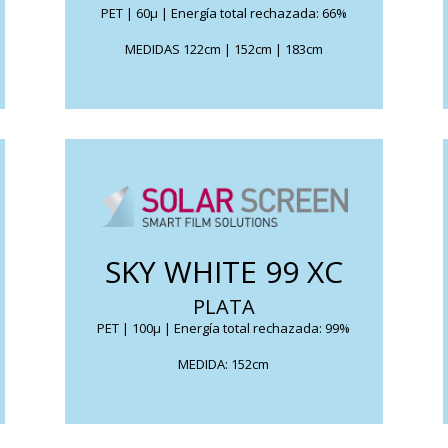
PET | 60μ | Energía total rechazada: 66%
FICHA TÉCNICA
MEDIDAS 122cm | 152cm | 183cm
Reduce el efecto de calor y
deslumbramiento. Su aspecto espejado
elimina toda las miradas indiscretas y viene
SKY WHITE 99 XC
dar una protección «visual» tanto de día
PLATA
como de noche.
PET | 100μ | Energía total rechazada: 99%
FICHA TÉCNICA
MEDIDA: 152cm