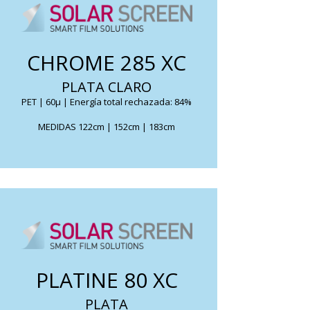
Reduce el deslumbramiento, y su efecto espía
muy ligero unidireccional elimina cualquier
CHROME 285 XC
molestia.
PLATA CLARO
FICHA TÉCNICA
PET | 60μ | Energía total rechazada: 84%
MEDIDAS 122cm | 152cm | 183cm
Reduce el calor solar a la vez que permite el
paso de una gran parte de luz natural.
PLATINE 80 XC
permite ver desde el interior, sin ser visto
desde el exterior.
PLATA