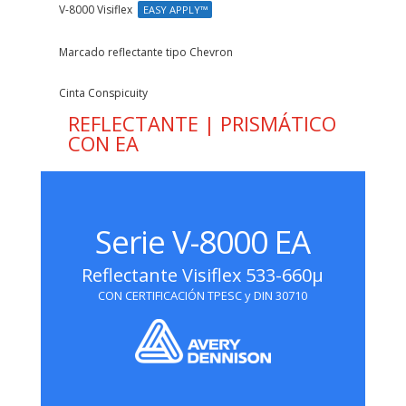
V-8000 Visiflex
EASY APPLY™
Marcado reflectante tipo Chevron
Cinta Conspicuity
REFLECTANTE | PRISMÁTICO
CON EA
Serie V-8000 EA
Reflectante Visiflex 533-660μ
CON CERTIFICACIÓN TPESC y DIN 30710