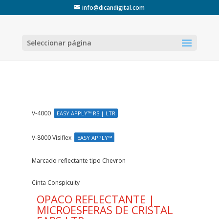
info@dicandigital.com
Seleccionar página
V-4000
EASY APPLY™ RS | LTR
V-8000 Visiflex
EASY APPLY™
Marcado reflectante tipo Chevron
Cinta Conspicuity
OPACO REFLECTANTE |
MICROESFERAS DE CRISTAL