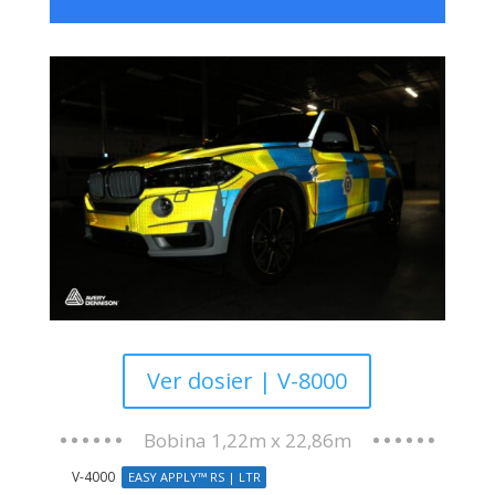
Reflectante prismático,
duradero y eficaz cuando se
requiere una alta visibilidad. Con
4 colores, más 2 fluorescentes.
FICHA TÉCNICA
Ver dosier | V-8000
Bobina 1,22m x 22,86m
V-4000
EASY APPLY™ RS | LTR