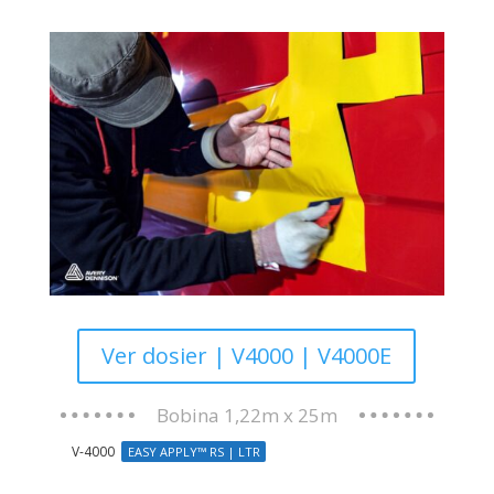
Reflectante con microprismas.
Aplicación rápida y fácil (EA y
TM) +posibilidad de deslizado y
reposicionamiento
. Cumple
con la norma
ECE104.
FICHA TÉCNICA
Ver dosier | V4000 | V4000E
Bobina 1,22m x 25m
V-4000
EASY APPLY™ RS | LTR