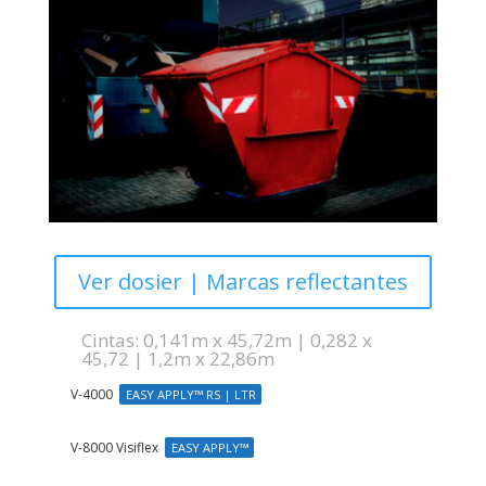
Ver dosier | Marcas reflectantes
Cintas: 0,141m x 45,72m | 0,282 x
45,72 | 1,2m x 22,86m
V-4000
EASY APPLY™ RS | LTR
V-8000 Visiflex
EASY APPLY™