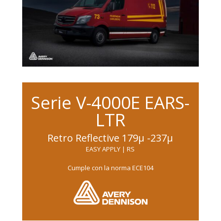
además destaca logo y su
mensaje de marca en el día o
noche.
FICHA TÉCNICA
Serie V-4000E EARS-
LTR
Retro Reflective 179μ -237μ
EASY APPLY | RS
Cumple con la norma ECE104