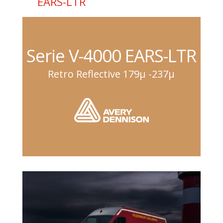
EARS-LTR
Serie V-4000 EARS-LTR
Retro Reflective 179μ -237μ
Reflectante con microesferas
incrementa la seguridad y