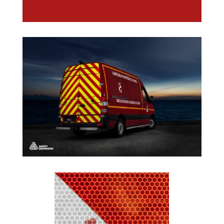
Para vehículos de bomberos,
policía, emergencias y
seguridad vial. Cumple con
TPESC-B (Francia) y la DIN
30710 (Alemania)
FICHA TÉCNICA