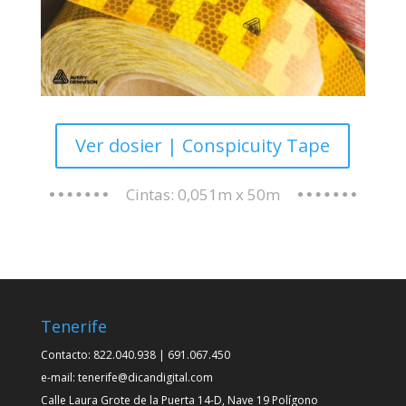
bordes. Cumple con la norma
ECE-104 Clase C
FICHA TÉCNICA
Ver dosier | Conspicuity Tape
Cintas: 0,051m x 50m
Tenerife
Contacto: 822.040.938 | 691.067.450
e-mail: tenerife@dicandigital.com
Calle Laura Grote de la Puerta 14-D, Nave 19 Polígono