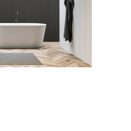
Sobre Pared
Módulos Preconfigurados Modulate
Módulos standard Linear
Sobre Pared Eco sostenible
SIN PVC
Módulos Colgantes
Multipropósito
Espátulas
Anti rayas
Aplicación PPF
Tipo haragán
Especialidades
Gran Turbo
Asa de alto agarre