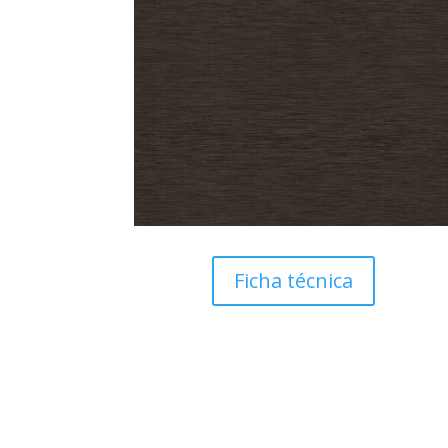
Antigraffiti
Para lona
Cinta de sell
Cristal Glass
Traslúcido
Facade Film
Ficha técnica