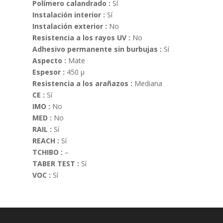
Polímero calandrado :
Sí
Instalación interior :
Sí
Instalación exterior :
No
Resistencia a los rayos UV :
No
Adhesivo permanente sin burbujas :
Sí
Aspecto :
Mate
Espesor :
450 µ
Resistencia a los arañazos :
Mediana
CE :
Sí
IMO :
No
MED :
No
RAIL :
Sí
REACH :
Sí
TCHIBO :
–
TABER TEST :
Sí
VOC :
Sí