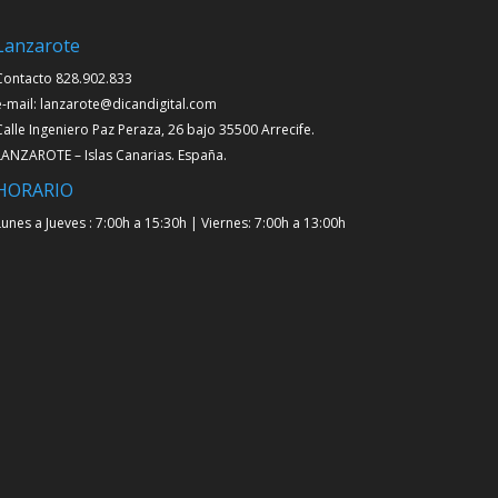
Lanzarote
Contacto 828.902.833
e-mail: lanzarote@dicandigital.com
Calle Ingeniero Paz Peraza, 26 bajo 35500 Arrecife.
LANZAROTE – Islas Canarias. España.
HORARIO
Lunes a Jueves : 7:00h a 15:30h | Viernes: 7:00h a 13:00h