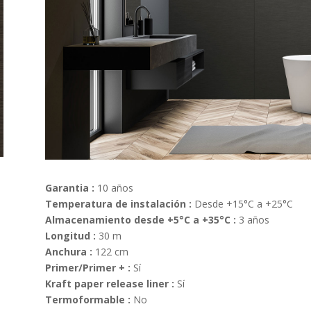
Hojas 9mm
Avery Dennison Sostenible
Hojas 18mm
ado
Hojas 25mm
Hojas circulares
FACHADAS VENTILADAS
Hojas especiales
Raspadores
Contenedor hojas
Garantia :
10 años
Temperatura de instalación :
Desde +15°C a +25°C
Almacenamiento desde +5°C a +35°C :
3 años
Longitud :
30 m
Anchura :
122 cm
Primer/Primer + :
Sí
Kraft paper release liner :
Sí
Termoformable :
No