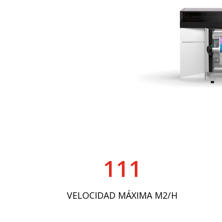
Antigraffiti
Para lona
Cinta de sell
Cristal Glass
Traslúcido
Facade Film
111
N
VELOCIDAD MÁXIMA M2/H