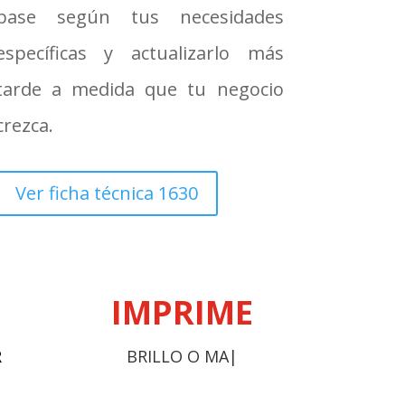
base según tus necesidades
Sobre Pared
Módulos Preconfigurados Modulate
Módulos standard Linear
Sobre Pared Eco sostenible
SIN PVC
específicas y actualizarlo más
Módulos Colgantes
tarde a medida que tu negocio
Multipropósito
Espátulas
crezca.
Anti rayas
Aplicación PPF
Tipo haragán
Ver ficha técnica 1630
Especialidades
Gran Turbo
Asa de alto agarre
IMPRIME
R
BRILLO O MATE
|