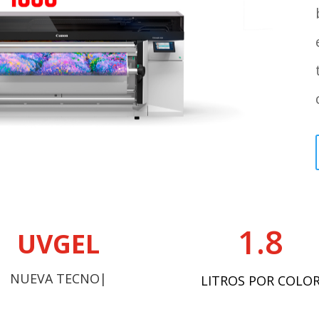
Hojas 9mm
Avery Dennison Sostenible
Hojas 18mm
ado
Hojas 25mm
Hojas circulares
FACHADAS VENTILADAS
Hojas especiales
Raspadores
Contenedor hojas
1.8
UVGEL
UEVA TECNOLOGÍA
|
LITROS POR COLO