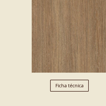
Antigraffiti
Para lona
Cinta de sell
Cristal Glass
Traslúcido
Facade Film
Ficha técnica