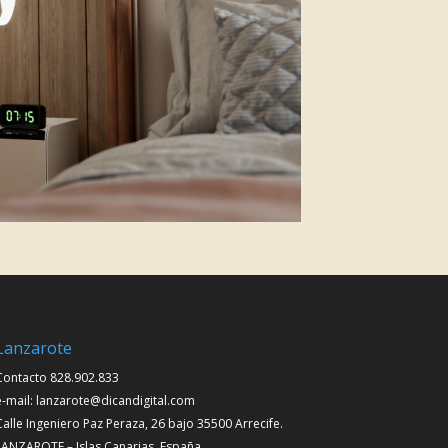
Lanzarote
Contacto 828.902.833
e-mail: lanzarote@dicandigital.com
Calle Ingeniero Paz Peraza, 26 bajo 35500 Arrecife.
LANZAROTE – Islas Canarias. España.