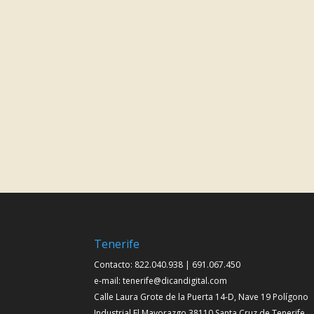
Tenerife
Contacto: 822.040.938 | 691.067.450
e-mail: tenerife@dicandigital.com
Calle Laura Grote de la Puerta 14-D, Nave 19 Polígono
Industrial El Mayorazgo 38110 Santa Cruz de Tenerife.