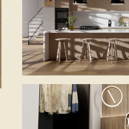
Hojas 9mm
Avery Dennison Sostenible
Hojas 18mm
ado
Hojas 25mm
Hojas circulares
FACHADAS VENTILADAS
Hojas especiales
Raspadores
Contenedor hojas