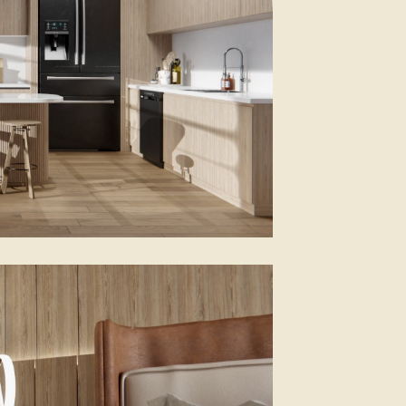
Sobre Pared
Módulos Preconfigurados Modulate
Módulos standard Linear
Sobre Pared Eco sostenible
SIN PVC
Módulos Colgantes
Multipropósito
Espátulas
Anti rayas
Aplicación PPF
Tipo haragán
Especialidades
Gran Turbo
Asa de alto agarre