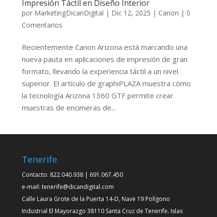
Impresión Táctil en Diseño Interior
por
MarketingDicanDigital
|
Dic 12, 2025
|
Canon
|
0
Comentarios
Recientemente Canon Arizona está marcando una
nueva pauta en aplicaciones de impresión de gran
formato, llevando la experiencia táctil a un nivel
superior. El artículo de graphiPLAZA muestra cómo
la tecnología Arizona 1360 GTF permite crear
muestras de encimeras de...
Tenerife
Contacto: 822.040.938 | 691.067.450
e-mail: tenerife@dicandigital.com
Calle Laura Grote de la Puerta 14-D, Nave 19 Polígono
Industrial El Mayorazgo 38110 Santa Cruz de Tenerife. Islas