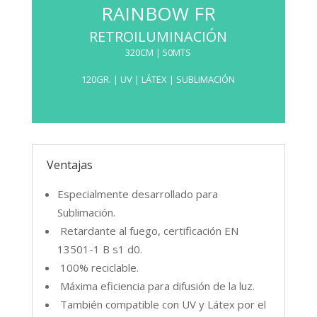
RAINBOW FR
RETROILUMINACIÓN
320CM | 50MTS
120GR. | UV | LÁTEX | SUBLIMACIÓN
Posee un cara interior lisa para una
Ventajas
eficiente difusión de la luz, resultando ideal
para aplicaciones retroiluminadas en
Especialmente desarrollado para
marcos de aluminio o en Lightbox Pixlip Go
Sublimación.
para textil.
Retardante al fuego, certificación EN
13501-1 B s1 d0.
34% resina – 66% poliéster
100% reciclable.
Máxima eficiencia para difusión de la luz.
FICHA TÉCNICA
También compatible con UV y Látex por el