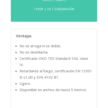
110GR. | UV | SUBLIMACIÓN
Proporciona un excelente brillo del color
Ventajas
para aplicaciones en exteriores. No se
arruga ni se dobla. Disponible en anchos de
No se arruga ni se dobla.
hasta 5 metros y compatible con tintas UV
No se deshilacha.
y Sublimación.
Certificado OKO TEX Standard 100, clase
IV.
100% poliéster
Retardante al fuego, certificación EN 13501
B-s1,d0 y DIN 4102 B1.
FICHA TÉCNICA
Ligero.
Disponible en anchos de hasta 5 metros.