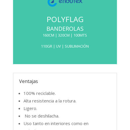
POLYFLAG
BANDEROLAS
160CM | 320CM | 100MTS
110GR | UV | SUBLIMACIÓN
Tejido 100% poliéster de 110g.
Ventajas
Resistente a la rotura y respetuoso con el
100% reciclable.
medio ambiente, resulta ideal para
Alta resistencia a la rotura.
impresiones en sublimación y UV.
Ligero.
100% Poliéster
No se deshilacha.
Uso tanto en interiores como en
FICHA TÉCNICA