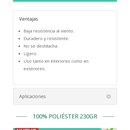
Tejido 100% poliéster de 110g con
Ventajas
estructura de rejilla. Gracias a su
entramado, resulta ideal para cubrir áreas
Baja resistencia al viento.
de construcción, ya que no impide el paso
Duradero y resistente.
de luz. Para impresiones UV y sublimación.
No se deshilacha.
Ligero.
100% poliéster
Uso tanto en interiores como en
exteriores.
FICHA TÉCNICA
Aplicaciones
100% POLIÉSTER 230GR