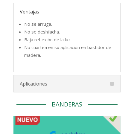
Tejido de algodón de 340g con
Ventajas
recubrimiento especial de acrilato. Gracias
No se arruga.
a su textura en lienzo es ideal para
reproducciones de arte.
No se deshilacha.
Baja reflexión de la luz.
33% acrilato – 67% algodón
No cuartea en su aplicación en bastidor de
madera.
FICHA TÉCNICA
Aplicaciones
BANDERAS