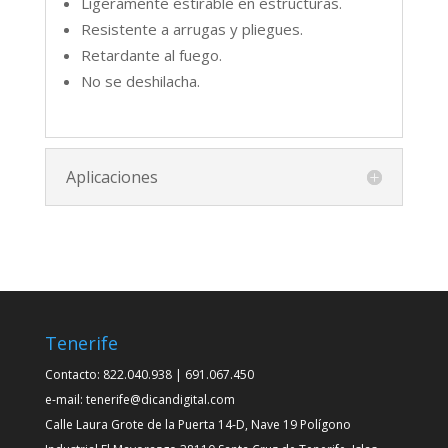
Ligeramente estirable en estructuras.
78% poliéster – 22% acrílico
Resistente a arrugas y pliegues.
Retardante al fuego.
FICHA TÉCNICA
No se deshilacha.
Aplicaciones
Tenerife
Contacto: 822.040.938 | 691.067.450
e-mail: tenerife@dicandigital.com
Calle Laura Grote de la Puerta 14-D, Nave 19 Polígono