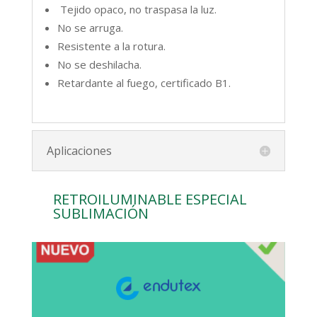
retardante al fuego. Gracias a su trasera
Tejido opaco, no traspasa la luz.
negra resulta ideal para marcos debido a
No se arruga.
que no traspasa la luz.
Resistente a la rotura.
No se deshilacha.
67% poliéster – 33% resina
Retardante al fuego, certificado B1.
FICHA TÉCNICA
Aplicaciones
RETROILUMINABLE ESPECIAL
SUBLIMACIÓN