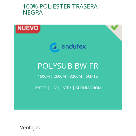
100% POLIESTER TRASERA
NEGRA
POLYSUB BW FR
160CM | 260CM | 320CM | 50MTS
220GR | UV | LÁTEX | SUBLIMACIÓN
Tejido de poliéster de 220g con
Ventajas
recubrimiento especial de resina