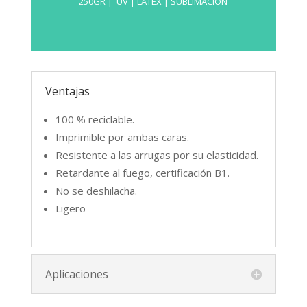
250GR | UV | LÁTEX | SUBLIMACIÓN
Tejido 100% poliéster de 250g retardante
al fuego. Elástico y resistente a las
Ventajas
arrugas, imprimible por ambas caras.
100 % reciclable.
Respetuoso con el medio ambiente, es
Imprimible por ambas caras.
ideal para impresiones con tecnología UV,
Resistente a las arrugas por su elasticidad.
látex y sublimación.
Retardante al fuego, certificación B1.
100% Poliéster
No se deshilacha.
Ligero
FICHA TÉCNICA
Aplicaciones