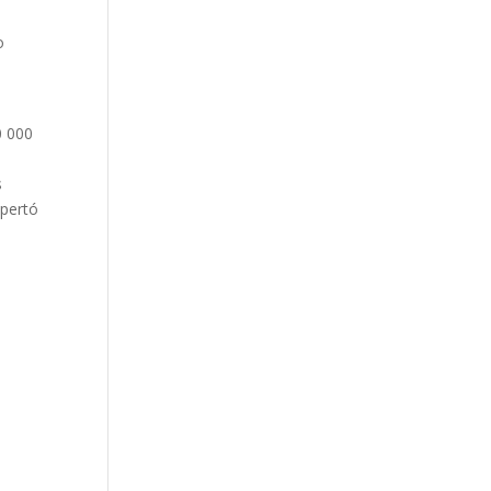
o
0 000
s
spertó