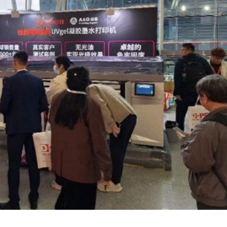
Hojas 9mm
Avery Dennison Sostenible
Hojas 18mm
ado
Hojas 25mm
Hojas circulares
FACHADAS VENTILADAS
Hojas especiales
Raspadores
Contenedor hojas