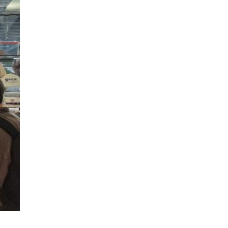
Sobre Pared
Módulos Preconfigurados Modulate
Módulos standard Linear
Sobre Pared Eco sostenible
SIN PVC
Módulos Colgantes
Multipropósito
Espátulas
Anti rayas
Aplicación PPF
Tipo haragán
Especialidades
Gran Turbo
Asa de alto agarre