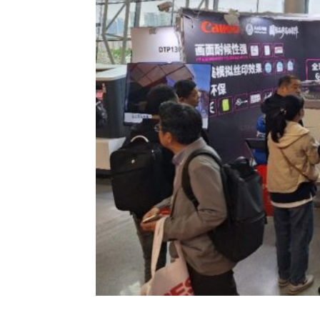
Antigraffiti
Para lona
Cinta de sell
Cristal Glass
Traslúcido
Facade Film