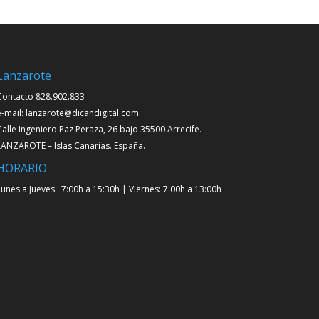
Lanzarote
Contacto 828.902.833
e-mail: lanzarote@dicandigital.com
Calle Ingeniero Paz Peraza, 26 bajo 35500 Arrecife.
LANZAROTE – Islas Canarias. España.
HORARIO
Lunes a Jueves : 7:00h a 15:30h | Viernes: 7:00h a 13:00h