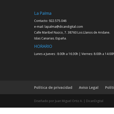
La Palma
Contacto: 922.575.046
e-mail: lapalma@dicandigital.com
Calle Maribel Nazco, 7. 38760 Los Llanos de Aridane.
Islas Canarias. España.
HORARIO
Lunes a Jueves : 8:00h a 16:30h | Viernes: 8:00h a 14:00
Política de privacidad
Aviso Legal
Polít
Diseñado por Juan Miguel Ortiz A. | DicanDigital