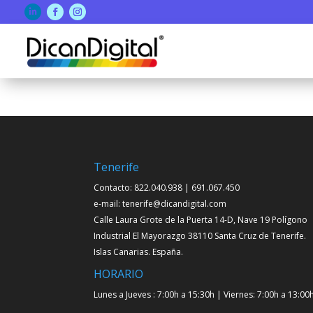
eCommerce
SEO

Fusce sagittis et nisi in
Get Started Today
feugiat
Read more
Tenerife
Digital marketing
Get Started Today

Contacto: 822.040.938 | 691.067.450
Fusce sagittis et nisi in
feugiat
e-mail: tenerife@dicandigital.com
Calle Laura Grote de la Puerta 14-D, Nave 19 Polígono
Industrial El Mayorazgo 38110 Santa Cruz de Tenerife.
Copywriting

Islas Canarias. España.
Fusce sagittis et nisi in
feugiat
HORARIO
Lunes a Jueves : 7:00h a 15:30h | Viernes: 7:00h a 13:00