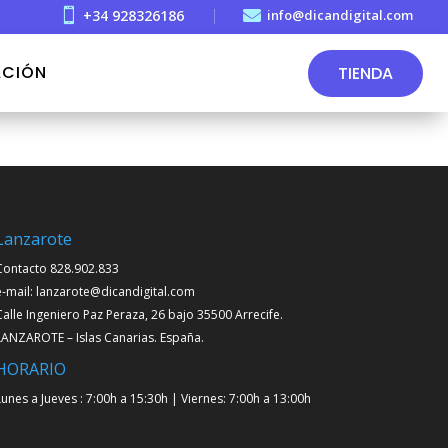

+34 928326186

info@dicandigital.com
CIÓN
TIENDA
Lanzarote
Contacto 828.902.833
e-mail: lanzarote@dicandigital.com
Calle Ingeniero Paz Peraza, 26 bajo 35500 Arrecife.
LANZAROTE – Islas Canarias. España.
HORARIO
Lunes a Jueves : 7:00h a 15:30h | Viernes: 7:00h a 13:00h